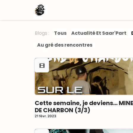
Se rendre au contenu
Actualités
le Projet Effet Camé
Blogs :
Tous
Actualité Et Saar'Part
Au gré des rencontres
Cette semaine, je deviens... MIN
DE CHARBON (3/3)
21 févr. 2023