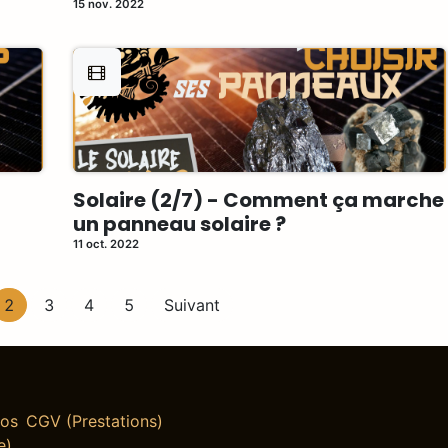
15 nov. 2022
Solaire (2/7) - Comment ça marche
un panneau solaire ?
11 oct. 2022
2
3
4
5
Suivant
pos
CGV (Prestations)
e)