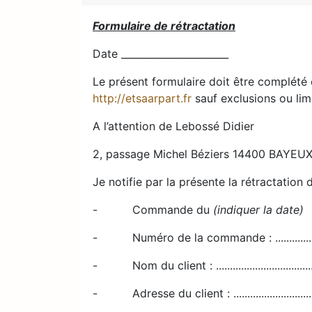
Formulaire de rétractation
Date ______________________
Le présent formulaire doit être complété
http://etsaarpart.fr
sauf exclusions ou limi
A l’attention de Lebossé Didier
2, passage Michel Béziers 14400 BAYEU
Je notifie par la présente la rétractation 
- Commande du
(indiquer la date)
- Numéro de la commande : ............................
- Nom du client : ...........................................
- Adresse du client : ......................................