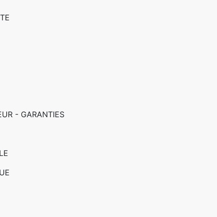
PTE
EUR - GARANTIES
LE
GUE