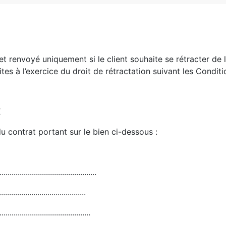
 et renvoyé uniquement si le client souhaite se rétracter d
tes à l’exercice du droit de rétractation suivant les Condit
X
du contrat portant sur le bien ci-dessous :
.................................
..................................
...................................