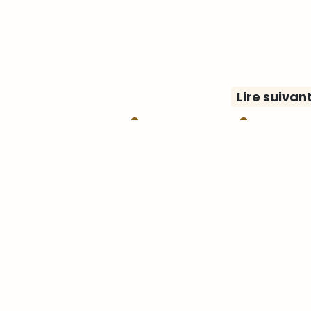
Lire suivan
rpenterie marine 
Immersion dans l
 de navires en boi
Hissez-haut