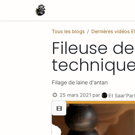
Se rendre au contenu
Actualités
le Projet Effet Camé
Tous les blogs
Dernières vidéos 
Fileuse d
techniqu
Filage de laine d'antan
25 mars 2021
par
Et Saar'Par