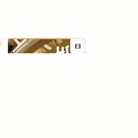
t
-
a
s
 !