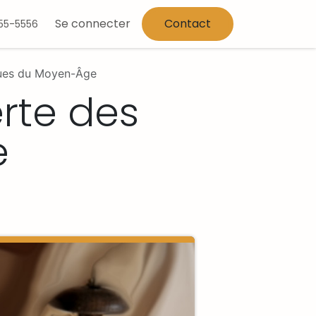
Se connecter
Contact
555-5556
iques du Moyen-Âge
erte des
e