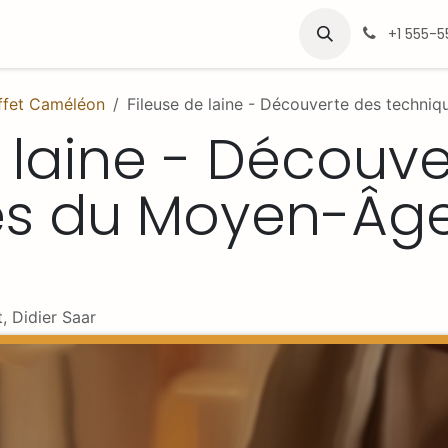
léon
Vidéothèque
Professionnels
+1 555-
Effet Caméléon
Fileuse de laine - Découverte des techn
e laine - Découv
es du Moyen-Âg
t, Didier Saar