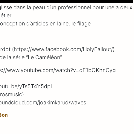
glisse dans la peau d’un professionnel pour une à deux
étier.
nception d’articles en laine, le filage
rdot (https://www.facebook.com/HolyFallout/)
de la série “Le Caméléon”
https://www.youtube.com/watch?v=dF1bOKhnCyg
youtu.be/yTs5T4Y5dpI​
rosmusic)
/soundcloud.com/joakimkarud/waves
léon